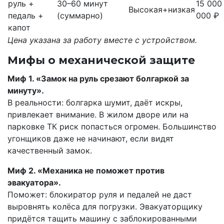
руль +
30–60 минут
15 000
Высокая+низкая
педаль +
(суммарно)
000 ₽
капот
Цена указана за работу вместе с устройством.
Мифы о механической защите
Миф 1. «Замок на руль срезают болгаркой за
минуту».
В реальности: болгарка шумит, даёт искры,
привлекает внимание. В жилом дворе или на
парковке ТК риск попасться огромен. Большинство
угонщиков даже не начинают, если видят
качественный замок.
Миф 2. «Механика не поможет против
эвакуатора».
Поможет: блокиратор руля и педалей не даст
выровнять колёса для погрузки. Эвакуаторщику
придётся тащить машину с заблокированными