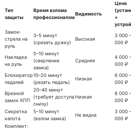
Цена
Тип
Время взлома
(устан
Видимость
защиты
профессионалом
+
устрой
Замок-
3–5 минут
3 000 
стрела на
Высокая
(срезать дужку)
000 ₽
руль
5–10 минут
Накладка
4 000 –
(сверление
Средняя
на руль
000 ₽
замка)
Блокиратор
10–20 минут
6 000 –
Низкая
педалей
(резать педаль)
000 ₽
20–40 минут
Врезной
8 000 –
(требует доступа
Низкая
замок КПП
000 ₽
снизу)
Секретка
5–10 минут
3 000 
Не видна
капота
(взлом замка)
000 ₽
Комплект: