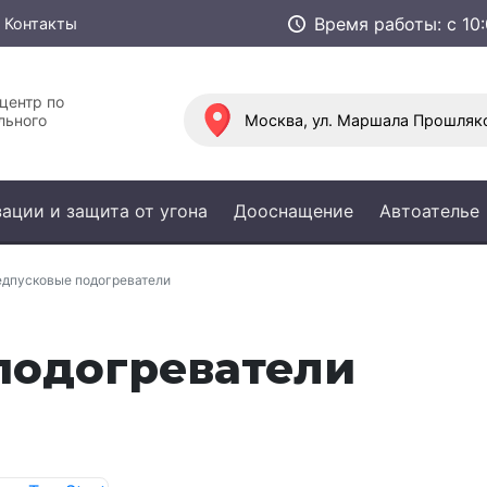
Время работы:
с 1
Контакты
центр по
льного
Москва, ул. Маршала Прошляко
ации и защита от угона
Дооснащение
Автоателье
дпусковые подогреватели
подогреватели