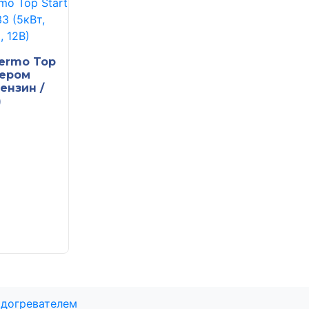
ermo Top
мером
бензин /
)
одогревателем