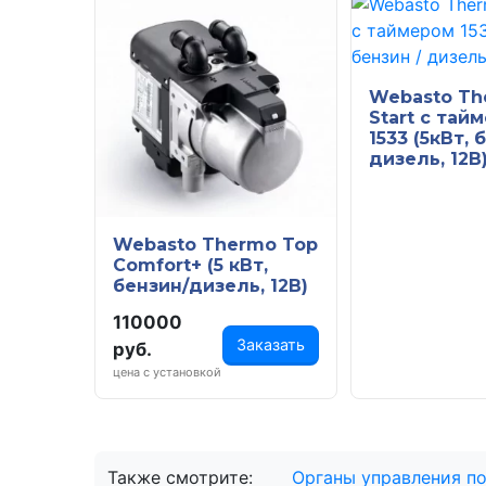
Webasto Th
Start с тай
1533 (5кВт, 
дизель, 12В
Webasto Thermo Top
Comfort+ (5 кВт,
бензин/дизель, 12В)
110000
Заказать
руб.
цена с установкой
Также смотрите:
Органы управления п